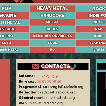
POP
HEAVY METAL
ROCK
SPAGNE
HARDCORE
INDIE P
ATH METAL
METAL
CRUST
ISTOIRE
BLUES
RAP
LATINO
MÉMOIRES OUVRIÈRES
INDIE
ACTU
SOUL
FLAMENC
RASH METAL
BO
LIVRES
CONTACTS
Antenne :
04 77 25 05 94
Bureaux :
09 53 05 08 95
Programmation :
prog {at} radiodio.org
Rédaction :
redac {at} radiodio.org
Général :
contact {at} radiodio.org
Web :
web {at} radiodio.org