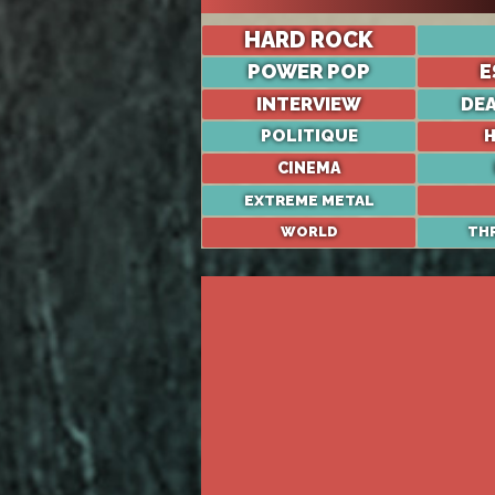
HARD ROCK
POWER POP
E
INTERVIEW
DE
POLITIQUE
H
CINEMA
EXTREME METAL
WORLD
TH