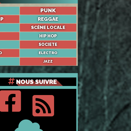
PUNK
OP
REGGAE
SCÈNE LOCALE
HIP HOP
SOCIETE
O
ELECTRO
JAZZ
NOUS SUIVRE