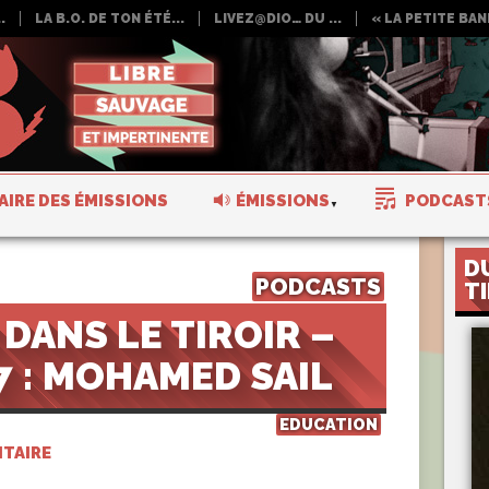
.
LA B.O. DE TON ÉTÉ...
LIVEZ@DIO… DU ...
« LA PETITE BAND
AIRE DES ÉMISSIONS
ÉMISSIONS
PODCAST
D
PODCASTS
T
 DANS LE TIROIR –
7 : MOHAMED SAIL
EDUCATION
TAIRE