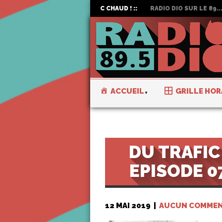
C CHAUD ! ::
RADIO DIO SUR LE 89...
ACCUEIL
GRILLE HOR
DU TRAFIC
EPISODE 0
12 MAI 2019
|
AUCUN COMMEN