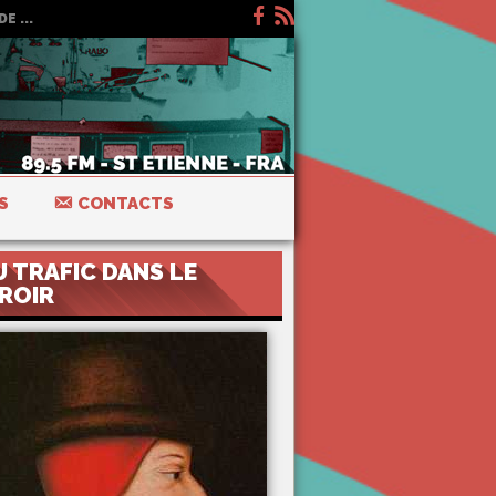
E ...
S
CONTACTS
U TRAFIC DANS LE
IROIR