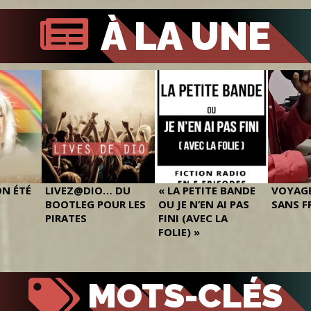
À LA UNE
ON ÉTÉ
LIVEZ@DIO… DU
« LA PETITE BANDE
VOYAGE
BOOTLEG POUR LES
OU JE N’EN AI PAS
SANS F
PIRATES
FINI (AVEC LA
FOLIE) »
MOTS-CLÉS