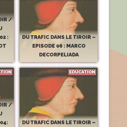
OIR /
U
2 :
DU TRAFIC DANS LE TIROIR –
OOT
EPISODE 06 : MARCO
DECORPELIADA
ATION
EDUCATION
OIR /
U
04:
DU TRAFIC DANS LE TIROIR –