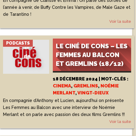
En compagnie de Clarisse et Emma ! On parle des sorties de
l’année à venir, de Buffy Contre les Vampires, de Male Gaze et
de Tarantino !
Voir la suite
PODCASTS
LE CINÉ DE CONS – LES
FEMMES AU BALCON
ET GREMLINS (18/12)
18 DÉCEMBRE 2024 | MOT-CLÉS :
CINEMA
,
GREMLINS
,
NOÉMIE
MERLANT
,
VINGT-DIEUX
En compagnie d’Anthony et Lucien, aujourd’hui on présente
Les Femmes au Balcon avec une interview de Noémie
Merlant et on parle avec passion des deux films Gremlins !!!
Voir la suite