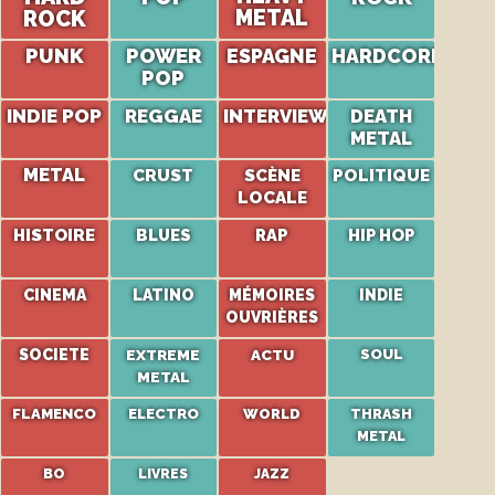
ROCK
METAL
PUNK
POWER
ESPAGNE
HARDCORE
POP
INDIE POP
REGGAE
INTERVIEW
DEATH
METAL
METAL
CRUST
SCÈNE
POLITIQUE
LOCALE
HISTOIRE
BLUES
RAP
HIP HOP
CINEMA
LATINO
MÉMOIRES
INDIE
OUVRIÈRES
SOCIETE
EXTREME
ACTU
SOUL
METAL
FLAMENCO
ELECTRO
WORLD
THRASH
METAL
BO
LIVRES
JAZZ