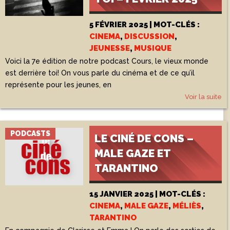
5 FÉVRIER 2025 | MOT-CLÉS :
CINEMA
,
DISCUSSION
,
JEUNESSE
,
MUSIQUE
Voici la 7e édition de notre podcast Cours, le vieux monde
est derrière toi! On vous parle du cinéma et de ce qu’il
représente pour les jeunes, en
Voir la suite
PODCASTS
LE CINÉ DE CONS –
MALE GAZE ET
TARANTINO
15 JANVIER 2025 | MOT-CLÉS :
CINEMA
,
MALE GAZE
,
MÉLIÈS
,
TARANTINO