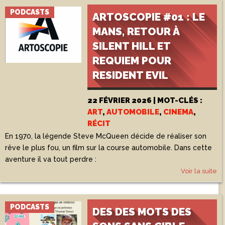
PODCASTS
ARTOSCOPIE #01 : LE
MANS, RETOUR À
SILENT HILL ET
REQUIEM POUR
RESIDENT EVIL
22 FÉVRIER 2026 | MOT-CLÉS :
ART
,
AUTOMOBILE
,
CINEMA
,
RÉCIT
En 1970, la légende Steve McQueen décide de réaliser son
rêve le plus fou, un film sur la course automobile. Dans cette
aventure il va tout perdre :
Voir la suite
PODCASTS
DES DES MOTS DES