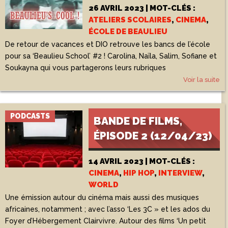
26 AVRIL 2023 | MOT-CLÉS :
ATELIERS SCOLAIRES
,
CINEMA
,
ÉCOLE DE BEAULIEU
De retour de vacances et DIO retrouve les bancs de l’école
pour sa ‘Beaulieu School’ #2 ! Carolina, Naïla, Salim, Sofiane et
Soukayna qui vous partagerons leurs rubriques
Voir la suite
PODCASTS
BANDE DE FILMS,
ÉPISODE 2 (12/04/23)
14 AVRIL 2023 | MOT-CLÉS :
CINEMA
,
HIP HOP
,
INTERVIEW
,
WORLD
Une émission autour du cinéma mais aussi des musiques
africaines, notamment ; avec l’asso ‘Les 3C » et les ados du
Foyer d’Hébergement Clairvivre. Autour des films ‘Un petit