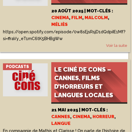
20 AOÛT 2025 | MOT-CLÉS :
CINEMA
,
FILM
,
MALCOLM
,
MÉLIÈS
https://open.spotify.com/episode/0w8sEjsRsjD1dQdpiIE1Mf?
si=ffraVy_eT1mC6tK5BHBgWw
Voir la suite
PODCASTS
LE CINÉ DE CONS –
CANNES, FILMS
D’HORREURS ET
LANGUES LOCALES
21 MAI 2025 | MOT-CLÉS :
CANNES
,
CINEMA
,
HORREUR
,
LANGUE
En compagnie de Mathis et Clarisse ! On parle de l’histoire de