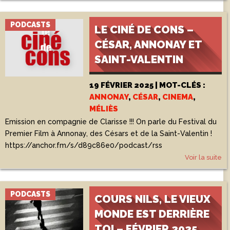
PODCASTS
LE CINÉ DE CONS –
CÉSAR, ANNONAY ET
SAINT-VALENTIN
19 FÉVRIER 2025 | MOT-CLÉS :
ANNONAY
,
CÉSAR
,
CINEMA
,
MÉLIÈS
Emission en compagnie de Clarisse !!! On parle du Festival du
Premier Film à Annonay, des Césars et de la Saint-Valentin !
https://anchor.fm/s/d89c86e0/podcast/rss
Voir la suite
PODCASTS
COURS NILS, LE VIEUX
MONDE EST DERRIÈRE
TOI – FÉVRIER 2025