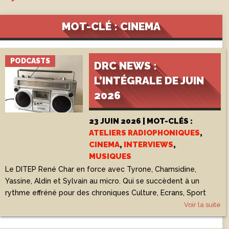
MOT-CLÉ : CINEMA
PODCASTS
DRC NEWS :
L’INTÉGRALE DE JUIN
2026
23 JUIN 2026 | MOT-CLÉS :
ATELIERS RADIOPHONIQUES
,
CINEMA
,
INTERVIEWS
,
MUSIQUES
Le DITEP René Char en force avec Tyrone, Chamsidine,
Yassine, Aldin et Sylvain au micro. Qui se succèdent à un
rythme effréné pour des chroniques Culture, Ecrans, Sport
Voir la suite