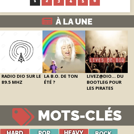
1
2
3
4
5
6
À LA UNE
RADIO DIO SUR LE
LA B.O. DE TON
LIVEZ@DIO… DU
89.5 MHZ
ÉTÉ ?
BOOTLEG POUR
LES PIRATES
MOTS-CLÉS
HARD
POP
HEAVY
ROCK