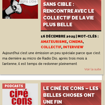
SANS CIBLE :
RENCONTRE AVEC LE
COLLECTIF DE LA VIE
PLUS BELLE
16 DÉCEMBRE 2025 | MOT-CLÉS :
AMATEURISME
,
CINEMA
,
COLLECTIF
,
INTERVIEW
Aujourd’hui c’est une émission un peu spéciale parce que c’est
ma dernière au micro de Radio Dio, après trois mois à
l’antenne, il est temps de redonner pleinement
Voir la suite
PODCASTS
LE CINÉ DE CONS – LES
BELLES CHOSES ONT
UNE FIN