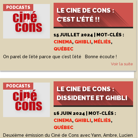
PODCASTS
LE CINE DE CONS :
C’EST L’ÉTÉ !!
15 JUILLET 2024 | MOT-CLÉS :
CINEMA
,
GHIBLI
,
MÉLIÈS
,
QUÉBEC
On parel de l’été parce que c’est l’été Bonne écoute !
Voir la suite
PODCASTS
LE CINE DE CONS :
DISSIDENTE ET GHIBLI
16 JUIN 2024 | MOT-CLÉS :
CINEMA
,
GHIBLI
,
MÉLIÈS
,
QUÉBEC
Deuxième émission du Ciné de Cons avec Yann, Ambre, Lucien