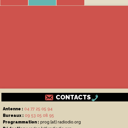
CONTACTS
Antenne :
04 77 25 05 94
Bureaux :
09 53 05 08 95
Programmation :
prog {at} radiodio.org