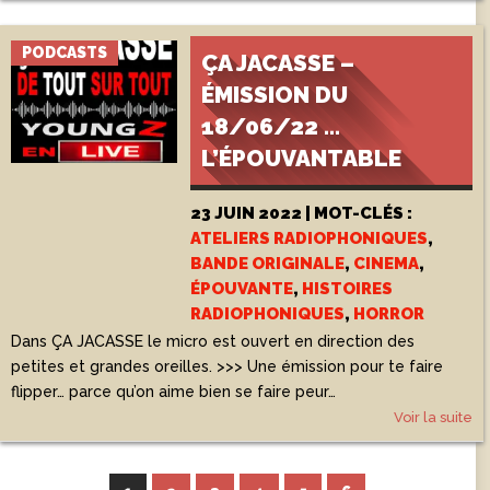
PODCASTS
ÇA JACASSE –
ÉMISSION DU
18/06/22 …
L’ÉPOUVANTABLE
23 JUIN 2022 | MOT-CLÉS :
ATELIERS RADIOPHONIQUES
,
BANDE ORIGINALE
,
CINEMA
,
ÉPOUVANTE
,
HISTOIRES
RADIOPHONIQUES
,
HORROR
Dans ÇA JACASSE le micro est ouvert en direction des
petites et grandes oreilles. >>> Une émission pour te faire
flipper… parce qu’on aime bien se faire peur…
Voir la suite