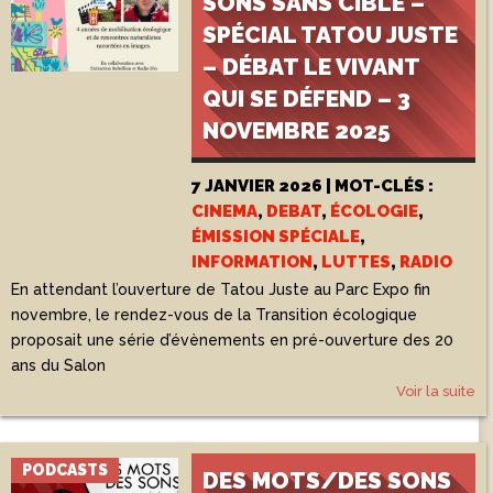
SONS SANS CIBLE –
SPÉCIAL TATOU JUSTE
– DÉBAT LE VIVANT
QUI SE DÉFEND – 3
NOVEMBRE 2025
7 JANVIER 2026 | MOT-CLÉS :
CINEMA
,
DEBAT
,
ÉCOLOGIE
,
ÉMISSION SPÉCIALE
,
INFORMATION
,
LUTTES
,
RADIO
En attendant l’ouverture de Tatou Juste au Parc Expo fin
novembre, le rendez-vous de la Transition écologique
proposait une série d’évènements en pré-ouverture des 20
ans du Salon
Voir la suite
PODCASTS
DES MOTS/DES SONS