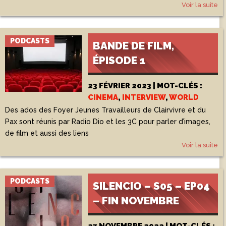
Voir la suite
PODCASTS
BANDE DE FILM,
ÉPISODE 1
23 FÉVRIER 2023 | MOT-CLÉS :
CINEMA
,
INTERVIEW
,
WORLD
Des ados des Foyer Jeunes Travailleurs de Clairvivre et du
Pax sont réunis par Radio Dio et les 3C pour parler d’images,
de film et aussi des liens
Voir la suite
PODCASTS
SILENCIO – S05 – EP04
– FIN NOVEMBRE