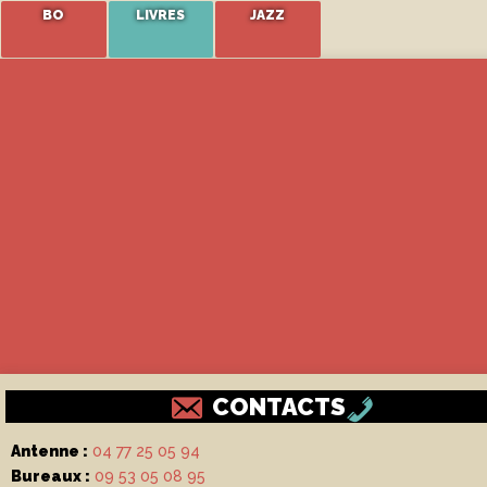
BO
LIVRES
JAZZ
CONTACTS
Antenne :
04 77 25 05 94
Bureaux :
09 53 05 08 95