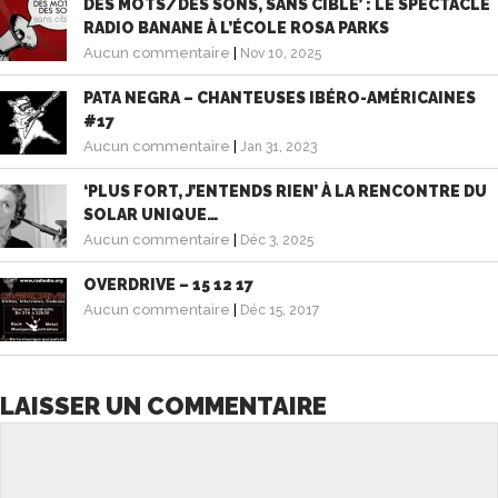
DES MOTS/DES SONS, SANS CIBLE’ : LE SPECTACLE
RADIO BANANE À L’ÉCOLE ROSA PARKS
Aucun commentaire
|
Nov 10, 2025
PATA NEGRA – CHANTEUSES IBÉRO-AMÉRICAINES
#17
Aucun commentaire
|
Jan 31, 2023
‘PLUS FORT, J’ENTENDS RIEN’ À LA RENCONTRE DU
SOLAR UNIQUE…
Aucun commentaire
|
Déc 3, 2025
OVERDRIVE – 15 12 17
Aucun commentaire
|
Déc 15, 2017
LAISSER UN COMMENTAIRE