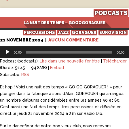
PODCASTS
LA NUIT DES TEMPS – GOGOGORAGUER
PERCUSSIONS
JAZZ
GORAGUER
EUROVISION
21 NOVEMBRE 2024
|
AUCUN COMMENTAIRE
Lecteur
00:00
00:00
audio
Podcast (podcasts):
Lire dans une nouvelle fenêtre
|
Télécharger
(Durée: 51:45 — 94.8MB) |
Embed
Subscribe:
RSS
Et hop ! Voici une nuit des temps « GO GO GORAGUER ! » pour
plonger dans la fabrique à sons d’Alain GORAGUER qui arrangea
un nombre d’albums considérables entre les années 50 et 80.
C’est aussi une Nuit des temps, très percussions et diffusée en
direct le jeudi 21 novembre 2024 à 21h sur Radio Dio.
Sur le dancefloor de notre bon vieux club, nous recevons :