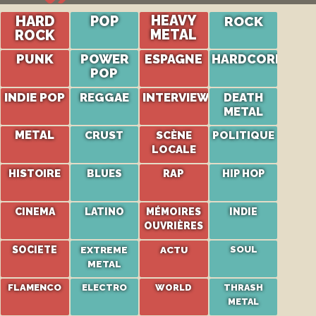
HARD
POP
HEAVY
ROCK
ROCK
METAL
PUNK
POWER
ESPAGNE
HARDCORE
POP
INDIE POP
REGGAE
INTERVIEW
DEATH
METAL
METAL
CRUST
SCÈNE
POLITIQUE
LOCALE
HISTOIRE
BLUES
RAP
HIP HOP
CINEMA
LATINO
MÉMOIRES
INDIE
OUVRIÈRES
SOCIETE
EXTREME
ACTU
SOUL
METAL
FLAMENCO
ELECTRO
WORLD
THRASH
METAL