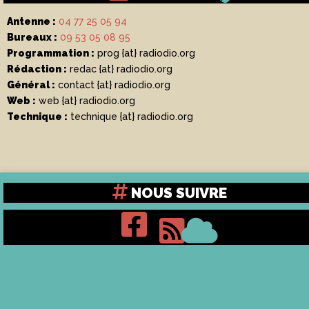
Antenne :
04 77 25 05 94
Bureaux :
09 53 05 08 95
Programmation :
prog {at} radiodio.org
Rédaction :
redac {at} radiodio.org
Général :
contact {at} radiodio.org
Web :
web {at} radiodio.org
Technique :
technique {at} radiodio.org
NOUS SUIVRE