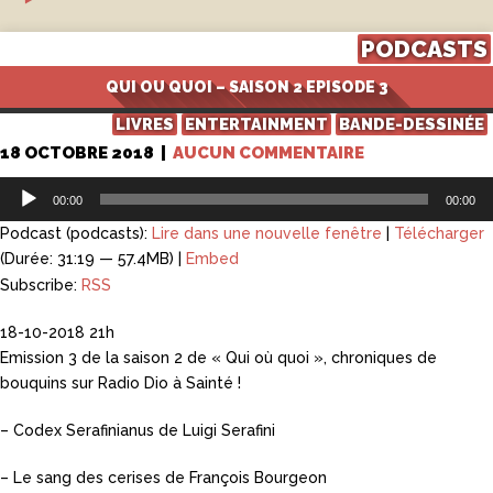
PODCASTS
QUI OU QUOI – SAISON 2 EPISODE 3
LIVRES
ENTERTAINMENT
BANDE-DESSINÉE
18 OCTOBRE 2018
|
AUCUN COMMENTAIRE
Lecteur
00:00
00:00
audio
Podcast (podcasts):
Lire dans une nouvelle fenêtre
|
Télécharger
(Durée: 31:19 — 57.4MB) |
Embed
Subscribe:
RSS
18-10-2018 21h
Emission 3 de la saison 2 de « Qui où quoi », chroniques de
bouquins sur Radio Dio à Sainté !
– Codex Serafinianus de Luigi Serafini
– Le sang des cerises de François Bourgeon