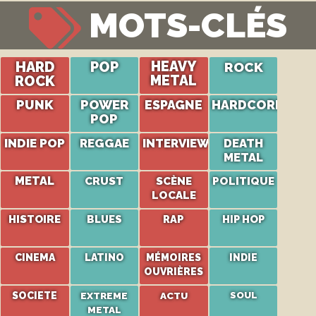
MOTS-CLÉS
HARD
POP
HEAVY
ROCK
ROCK
METAL
PUNK
POWER
ESPAGNE
HARDCORE
POP
INDIE POP
REGGAE
INTERVIEW
DEATH
METAL
METAL
CRUST
SCÈNE
POLITIQUE
LOCALE
HISTOIRE
BLUES
RAP
HIP HOP
CINEMA
LATINO
MÉMOIRES
INDIE
OUVRIÈRES
SOCIETE
EXTREME
ACTU
SOUL
METAL