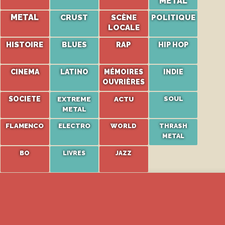
METAL
METAL
CRUST
SCÈNE
POLITIQUE
LOCALE
HISTOIRE
BLUES
RAP
HIP HOP
CINEMA
LATINO
MÉMOIRES
INDIE
OUVRIÈRES
SOCIETE
EXTREME
ACTU
SOUL
METAL
FLAMENCO
ELECTRO
WORLD
THRASH
METAL
BO
LIVRES
JAZZ