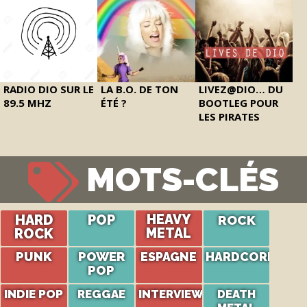
RADIO DIO SUR LE
LA B.O. DE TON
LIVEZ@DIO… DU
89.5 MHZ
ÉTÉ ?
BOOTLEG POUR
LES PIRATES
MOTS-CLÉS
HARD
POP
HEAVY
ROCK
ROCK
METAL
PUNK
POWER
ESPAGNE
HARDCORE
POP
INDIE POP
REGGAE
INTERVIEW
DEATH