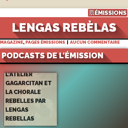
ÉMISSIONS
LENGAS REBÈLAS
MAGAZINE
,
PAGES ÉMISSIONS
|
AUCUN COMMENTAIRE
PODCASTS DE L'ÉMISSION
FURIEUSE
FURANIA –
L’ATELIER
GAGARCITAN ET
LA CHORALE
REBELLES PAR
LENGAS
REBELLAS