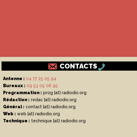
CONTACTS
Antenne :
04 77 25 05 94
Bureaux :
09 53 05 08 95
Programmation :
prog {at} radiodio.org
Rédaction :
redac {at} radiodio.org
Général :
contact {at} radiodio.org
Web :
web {at} radiodio.org
Technique :
technique {at} radiodio.org