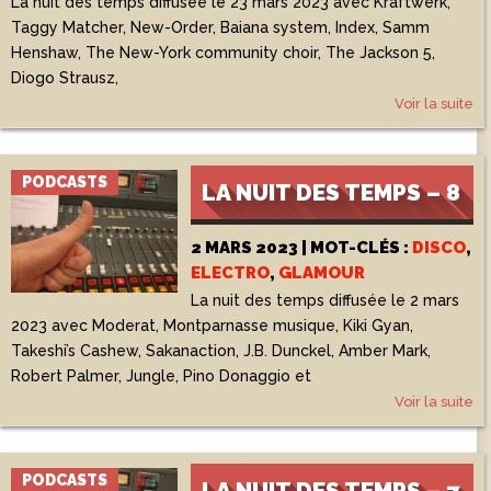
La nuit des temps diffusée le 23 mars 2023 avec Kraftwerk,
Taggy Matcher, New-Order, Baiana system, Index, Samm
Henshaw, The New-York community choir, The Jackson 5,
Diogo Strausz,
Voir la suite
PODCASTS
LA NUIT DES TEMPS – 8
2 MARS 2023 | MOT-CLÉS :
DISCO
,
ELECTRO
,
GLAMOUR
La nuit des temps diffusée le 2 mars
2023 avec Moderat, Montparnasse musique, Kiki Gyan,
Takeshi’s Cashew, Sakanaction, J.B. Dunckel, Amber Mark,
Robert Palmer, Jungle, Pino Donaggio et
Voir la suite
PODCASTS
LA NUIT DES TEMPS – 7