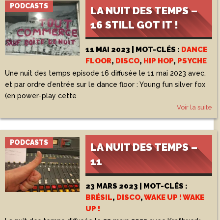
PODCASTS
LA NUIT DES TEMPS –
16 STILL GOT IT !
11 MAI 2023 | MOT-CLÉS :
DANCE
FLOOR
,
DISCO
,
HIP HOP
,
PSYCHE
Une nuit des temps episode 16 diffusée le 11 mai 2023 avec,
et par ordre d’entrée sur le dance floor : Young fun silver fox
(en power-play cette
Voir la suite
PODCASTS
LA NUIT DES TEMPS –
11
23 MARS 2023 | MOT-CLÉS :
BRÉSIL
,
DISCO
,
WAKE UP ! WAKE
UP !