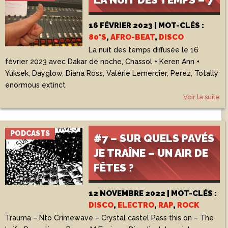
16 FÉVRIER 2023 | MOT-CLÉS :
80'S
,
AFRO-BEAT
,
DISCO
La nuit des temps diffusée le 16
février 2023 avec Dakar de noche, Chassol + Keren Ann +
Yuksek, Dayglow, Diana Ross, Valérie Lemercier, Perez, Totally
enormous extinct
Voir la suite
PODCASTS
#7 – SUR QUELS PAVÉS
JE TRAÎNE – UN AIR DE
FÊTES ?
12 NOVEMBRE 2022 | MOT-CLÉS :
DISCO
,
ELECTRO
,
RAP
,
ROCK
Trauma – Nto Crimewave – Crystal castel Pass this on – The