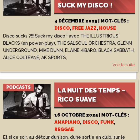
SUCK MY DISCO !
4 DÉCEMBRE 2025 | MOT-CLÉS :
DISCO
,
FREE JAZZ
,
HOUSE
Disco sucks ?!!! Suck my disco ! avec THE ILLUSTRIOUS
BLACKS (en power-play), THE SALSOUL ORCHESTRA, GLENN
UNDERGROUND, MIKE DUNN, ELAINE KIBARO, BLACK SABBATH,
ALICE COLTRANE, AK SPORTS,
Voir la suite
PODCASTS
LA NUIT DES TEMPS –
RICO SUAVE
16 OCTOBRE 2025 | MOT-CLÉS :
AMAPIANO
,
DISCO
,
FUNK
,
REGGAE
Et si ce soir, au détour d’un son, d’une sortie en club, sur le