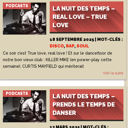
PODCASTS
LA NUIT DES TEMPS –
REAL LOVE – TRUE
LOVE
18 SEPTEMBRE 2025 | MOT-CLÉS :
DISCO
,
RAP
,
SOUL
Ce soir c’est True love, real love ! Et sur le dancefloor de
notre bon vieux club : KILLER MIKE (en power-play cette
semaine), CURTIS MAYFIELD qui mériterait
Voir la suite
PODCASTS
LA NUIT DES TEMPS –
PRENDS LE TEMPS DE
DANSER
13 MARS 2025 | MOT-CLÉS :