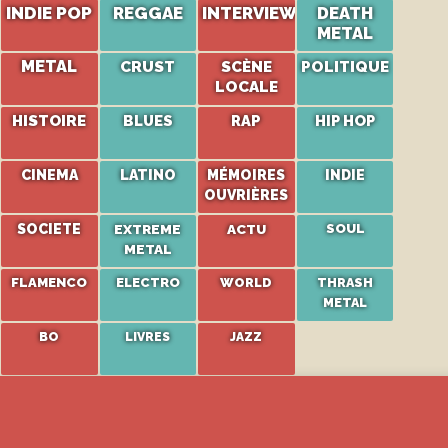
INDIE POP
REGGAE
INTERVIEW
DEATH
METAL
METAL
CRUST
SCÈNE
POLITIQUE
LOCALE
HISTOIRE
BLUES
RAP
HIP HOP
CINEMA
LATINO
MÉMOIRES
INDIE
OUVRIÈRES
SOCIETE
EXTREME
ACTU
SOUL
METAL
FLAMENCO
ELECTRO
WORLD
THRASH
METAL
BO
LIVRES
JAZZ