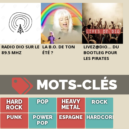
RADIO DIO SUR LE
LA B.O. DE TON
LIVEZ@DIO… DU
89.5 MHZ
ÉTÉ ?
BOOTLEG POUR
LES PIRATES
MOTS-CLÉS
HARD
POP
HEAVY
ROCK
ROCK
METAL
PUNK
POWER
ESPAGNE
HARDCORE
POP