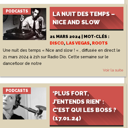
PODCASTS
LA NUIT DES TEMPS –
NICE AND SLOW
21 MARS 2024 | MOT-CLÉS :
DISCO
,
LAS VEGAS
,
ROOTS
Une nuit des temps « Nice and slow ! « , diffusée en direct le
21 mars 2024 à 21h sur Radio Dio. Cette semaine sur le
dancefloor de notre
Voir la suite
PODCASTS
‘PLUS FORT,
J’ENTENDS RIEN’ :
C’EST QUI LES BOSS ?
(17.01.24)