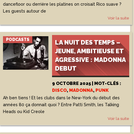
dancefloor ou derrière les platines on croisait Rico suave ?
Les guests autour de
Voir la suite
PODCASTS
LA NUIT DES TEMPS –
JEUNE, AMBITIEUSE ET
AGRESSIVE : MADONNA
DEBUT
9 OCTOBRE 2025 | MOT-CLÉS :
DISCO
,
MADONNA
,
PUNK
Ah ben tiens ! Et les clubs dans le New-York du début des
années 80 ça donnait quoi ? Entre Patti Smith, les Talking
Heads ou Kid Creole
Voir la suite