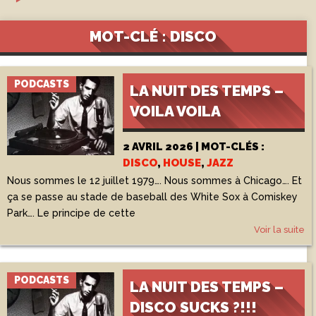
MOT-CLÉ : DISCO
PODCASTS
LA NUIT DES TEMPS –
VOILA VOILA
2 AVRIL 2026 | MOT-CLÉS :
DISCO
,
HOUSE
,
JAZZ
Nous sommes le 12 juillet 1979…. Nous sommes à Chicago…. Et
ça se passe au stade de baseball des White Sox à Comiskey
Park…. Le principe de cette
Voir la suite
PODCASTS
LA NUIT DES TEMPS –
DISCO SUCKS ?!!!