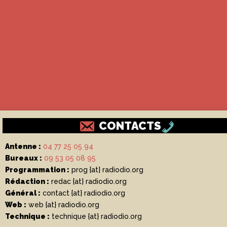
CONTACTS
Antenne :
04 77 25 05 94
Bureaux :
09 53 05 08 95
Programmation :
prog {at} radiodio.org
Rédaction :
redac {at} radiodio.org
Général :
contact {at} radiodio.org
Web :
web {at} radiodio.org
Technique :
technique {at} radiodio.org