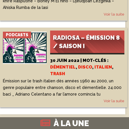
knife Rasputine – Boney M El nino – Djeudjoah Lezginka –
Ahiska Rumba de la lasi
Voir la suite
PODCASTS
RADIOSA – ÉMISSION 8
/ SAISON I
30 JUIN 2022 | MOT-CLÉS :
DÉMENTIEL
,
DISCO
,
ITALIEN
,
TRASH
Émission sur le trash italien dès années 1960 au 2000, un
genre populaire entre chanson, disco et démentielle. 24.000
baci _ Adriano Celentano a far l’amore comincia tu
Voir la suite
À LA UNE