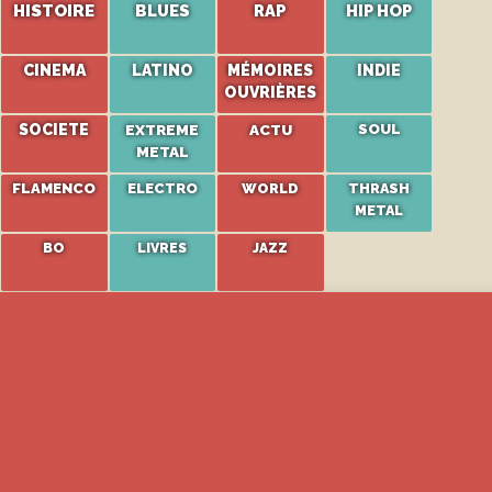
HISTOIRE
BLUES
RAP
HIP HOP
CINEMA
LATINO
MÉMOIRES
INDIE
OUVRIÈRES
SOCIETE
EXTREME
ACTU
SOUL
METAL
FLAMENCO
ELECTRO
WORLD
THRASH
METAL
BO
LIVRES
JAZZ