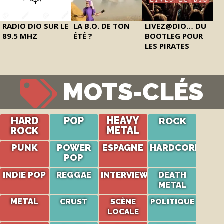
RADIO DIO SUR LE
LA B.O. DE TON
LIVEZ@DIO… DU
89.5 MHZ
ÉTÉ ?
BOOTLEG POUR
LES PIRATES
MOTS-CLÉS
HARD
POP
HEAVY
ROCK
ROCK
METAL
PUNK
POWER
ESPAGNE
HARDCORE
POP
INDIE POP
REGGAE
INTERVIEW
DEATH
METAL
METAL
CRUST
SCÈNE
POLITIQUE
LOCALE