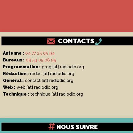
CONTACTS
Antenne :
04 77 25 05 94
Bureaux :
09 53 05 08 95
Programmation :
prog {at} radiodio.org
Rédaction :
redac {at} radiodio.org
Général :
contact {at} radiodio.org
Web :
web {at} radiodio.org
Technique :
technique {at} radiodio.org
NOUS SUIVRE