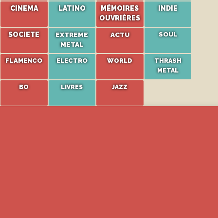
CINEMA
LATINO
MÉMOIRES
INDIE
OUVRIÈRES
SOCIETE
EXTREME
ACTU
SOUL
METAL
FLAMENCO
ELECTRO
WORLD
THRASH
METAL
BO
LIVRES
JAZZ