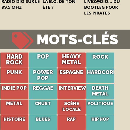
RADIO DIO SUR LE
LA B.O. DE TON
LIVEZ@DIO… DU
89.5 MHZ
ÉTÉ ?
BOOTLEG POUR
LES PIRATES
MOTS-CLÉS
HARD
POP
HEAVY
ROCK
ROCK
METAL
PUNK
POWER
ESPAGNE
HARDCORE
POP
INDIE POP
REGGAE
INTERVIEW
DEATH
METAL
METAL
CRUST
SCÈNE
POLITIQUE
LOCALE
HISTOIRE
BLUES
RAP
HIP HOP