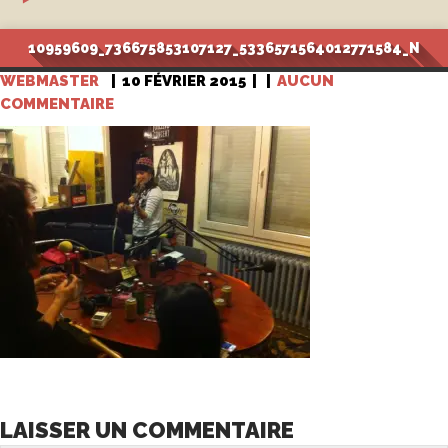
10959609_736675853107127_5336571564012771584_N
WEBMASTER
|
10 FÉVRIER 2015
|
|
AUCUN
COMMENTAIRE
LAISSER UN COMMENTAIRE