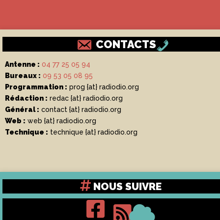
CONTACTS
Antenne :
04 77 25 05 94
Bureaux :
09 53 05 08 95
Programmation :
prog {at} radiodio.org
Rédaction :
redac {at} radiodio.org
Général :
contact {at} radiodio.org
Web :
web {at} radiodio.org
Technique :
technique {at} radiodio.org
NOUS SUIVRE