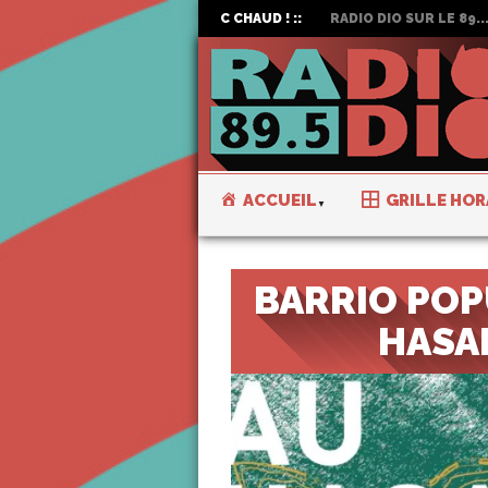
C CHAUD ! ::
RADIO DIO SUR LE 89...
ACCUEIL
GRILLE HOR
BARRIO POP
HASA