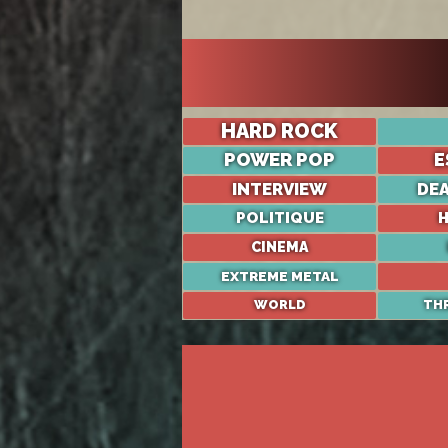
HARD ROCK
POWER POP
E
INTERVIEW
DE
POLITIQUE
H
CINEMA
EXTREME METAL
WORLD
TH