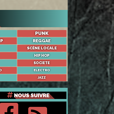
PUNK
OP
REGGAE
SCÈNE LOCALE
HIP HOP
SOCIETE
O
ELECTRO
JAZZ
NOUS SUIVRE