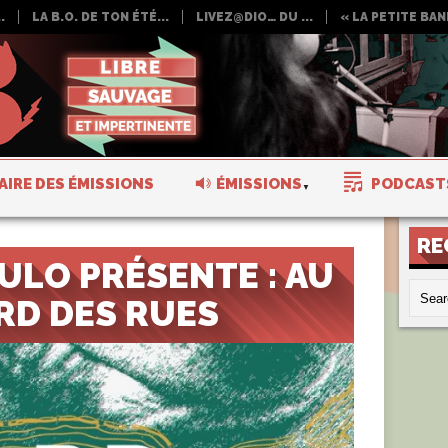
.
LA B.O. DE TON ÉTÉ...
LIVEZ@DIO… DU ...
« LA PETITE BAND
AIRE DES ÉMISSIONS
ÉMISSIONS
PODCAST
RE
ULO PRÉSENTE : AU
RD DES RUES