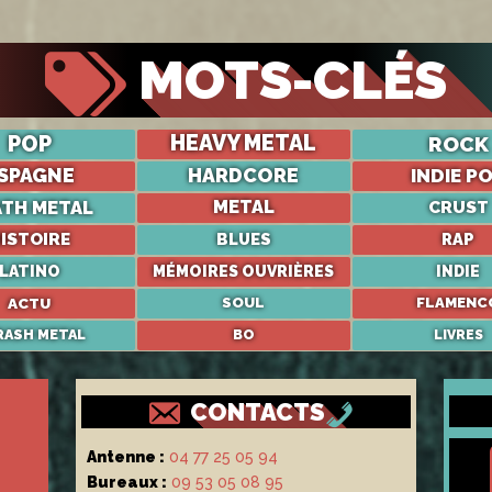
MOTS-CLÉS
POP
HEAVY METAL
ROCK
SPAGNE
HARDCORE
INDIE P
ATH METAL
METAL
CRUST
ISTOIRE
BLUES
RAP
LATINO
MÉMOIRES OUVRIÈRES
INDIE
ACTU
SOUL
FLAMENC
RASH METAL
BO
LIVRES
CONTACTS
Antenne :
04 77 25 05 94
Bureaux :
09 53 05 08 95