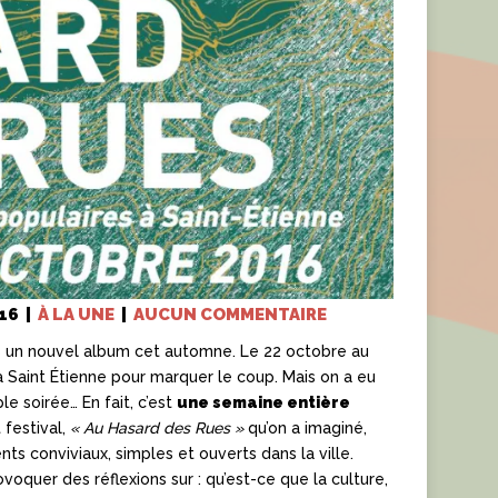
16
|
À LA UNE
|
AUCUN COMMENTAIRE
s un nouvel album cet automne. Le 22 octobre au
 à Saint Étienne pour marquer le coup. Mais on a eu
e soirée… En fait, c’est
une semaine entière
 festival,
« Au Hasard des Rues »
qu’on a imaginé,
ts conviviaux, simples et ouverts dans la ville.
ovoquer des réflexions sur : qu’est-ce que la culture,