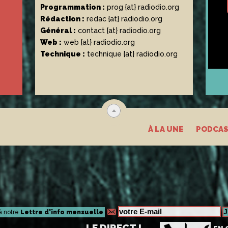
Programmation :
prog {at} radiodio.org
Rédaction :
redac {at} radiodio.org
Général :
contact {at} radiodio.org
Web :
web {at} radiodio.org
Technique :
technique {at} radiodio.org
À LA UNE
PODCA
à notre
Lettre d'info mensuelle
LE DIRECT !