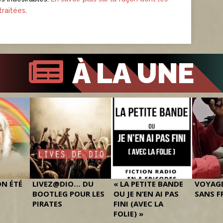
raitées
.
À LA UNE
ON ÉTÉ
LIVEZ@DIO… DU
« LA PETITE BANDE
VOYAGE
BOOTLEG POUR LES
OU JE N’EN AI PAS
SANS F
PIRATES
FINI (AVEC LA
FOLIE) »