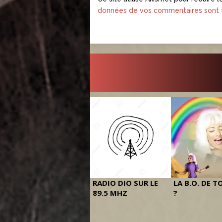
données de vos commentaires sont t
RADIO DIO SUR LE
LA B.O. DE T
89.5 MHZ
?