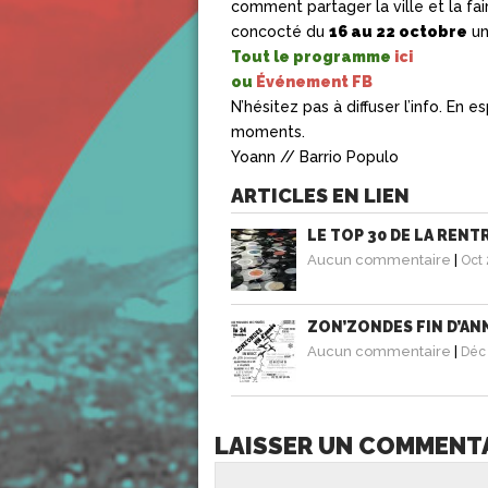
comment partager la ville et la fai
concocté du
16 au 22 octobre
un
Tout le programme
ici
ou
Événement FB
N’hésitez pas à diffuser l’info. En
moments.
Yoann //
Barrio
Populo
ARTICLES EN LIEN
LE TOP 30 DE LA RENTR
Aucun commentaire
|
Oct 
ZON’ZONDES FIN D’AN
Aucun commentaire
|
Déc 
LAISSER UN COMMENT