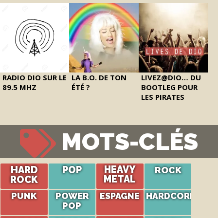
RADIO DIO SUR LE
LA B.O. DE TON
LIVEZ@DIO… DU
89.5 MHZ
ÉTÉ ?
BOOTLEG POUR
LES PIRATES
MOTS-CLÉS
HARD
POP
HEAVY
ROCK
ROCK
METAL
PUNK
POWER
ESPAGNE
HARDCORE
POP