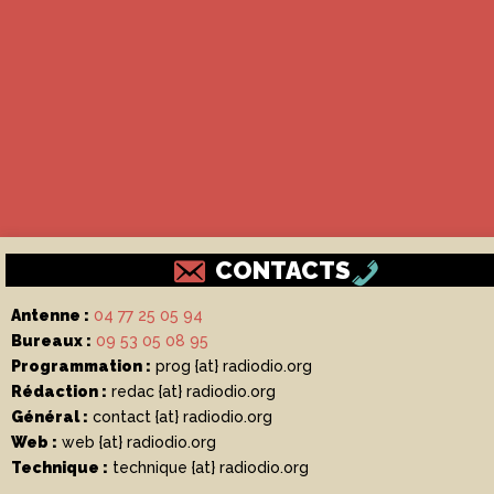
CONTACTS
Antenne :
04 77 25 05 94
Bureaux :
09 53 05 08 95
Programmation :
prog {at} radiodio.org
Rédaction :
redac {at} radiodio.org
Général :
contact {at} radiodio.org
Web :
web {at} radiodio.org
Technique :
technique {at} radiodio.org