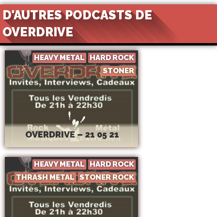
D'AUTRES PODCASTS DE
OVERDRIVE
HEAVY METAL
HARD ROCK
STONER
OVERDRIVE – 21 05 21
HEAVY METAL
HARD ROCK
THRASH METAL
STONER ROCK