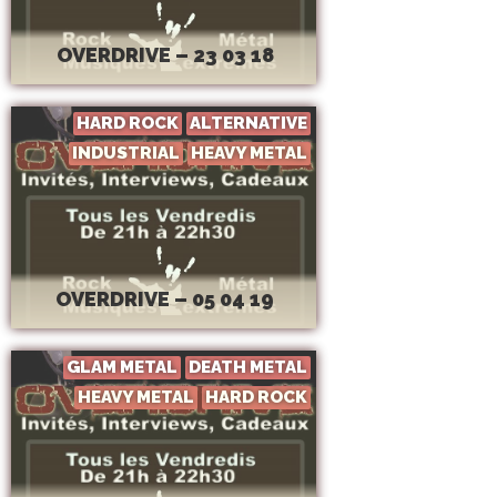
OVERDRIVE – 23 03 18
HARD ROCK
ALTERNATIVE
INDUSTRIAL
HEAVY METAL
OVERDRIVE – 05 04 19
GLAM METAL
DEATH METAL
HEAVY METAL
HARD ROCK