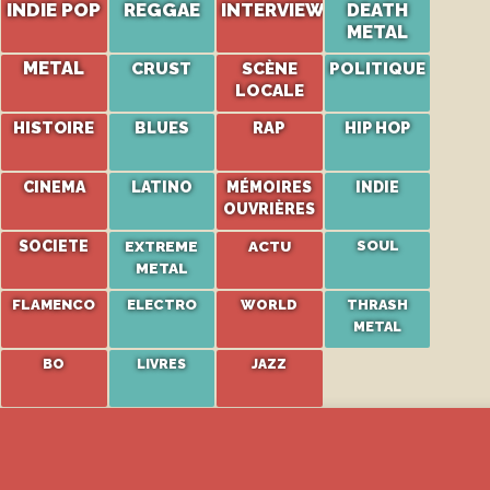
INDIE POP
REGGAE
INTERVIEW
DEATH
METAL
METAL
CRUST
SCÈNE
POLITIQUE
LOCALE
HISTOIRE
BLUES
RAP
HIP HOP
CINEMA
LATINO
MÉMOIRES
INDIE
OUVRIÈRES
SOCIETE
EXTREME
ACTU
SOUL
METAL
FLAMENCO
ELECTRO
WORLD
THRASH
METAL
BO
LIVRES
JAZZ