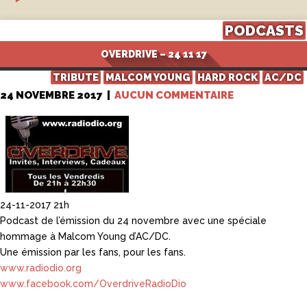
PODCASTS
OVERDRIVE – 24 11 17
TRIBUTE
MALCOM YOUNG
HARD ROCK
AC/DC
24 NOVEMBRE 2017
|
AUCUN COMMENTAIRE
24-11-2017 21h
Podcast de l’émission du 24 novembre avec une spéciale
hommage à Malcom Young d’AC/DC.
Une émission par les fans, pour les fans.
www.radiodio.org
www.facebook.com/OverdriveRadioDio