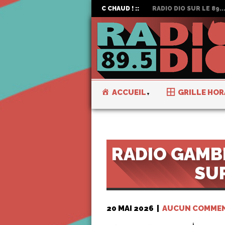
C CHAUD ! ::
RADIO DIO SUR LE 89...
ACCUEIL
GRILLE HOR
RADIO GAMB
SUR
20 MAI 2026
|
AUCUN COMMEN