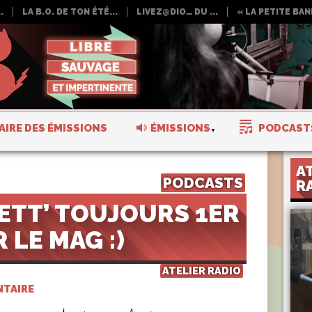
.
LA B.O. DE TON ÉTÉ...
LIVEZ@DIO… DU ...
« LA PETITE BAND
AIRE DES ÉMISSIONS
ÉMISSIONS
PODCAST
A
PODCASTS
R
ETT’ TOUJOURS 1ER
 LE MAG :)
ATELIER RADIO
TAIRE