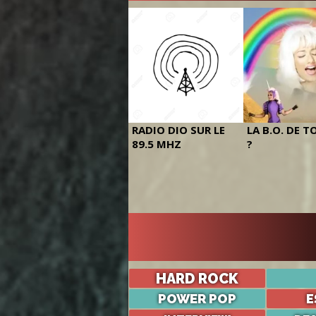
RADIO DIO SUR LE
LA B.O. DE T
89.5 MHZ
?
HARD ROCK
POWER POP
E