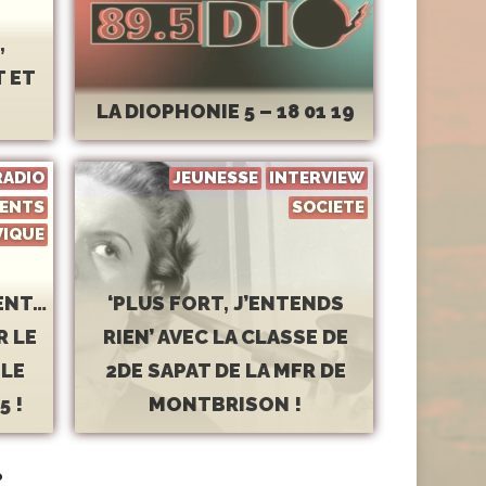
,
T ET
LA DIOPHONIE 5 – 18 01 19
RADIO
JEUNESSE
INTERVIEW
ENTS
SOCIETE
VIQUE
ENT…
‘PLUS FORT, J’ENTENDS
R LE
RIEN’ AVEC LA CLASSE DE
 LE
2DE SAPAT DE LA MFR DE
5 !
MONTBRISON !
?