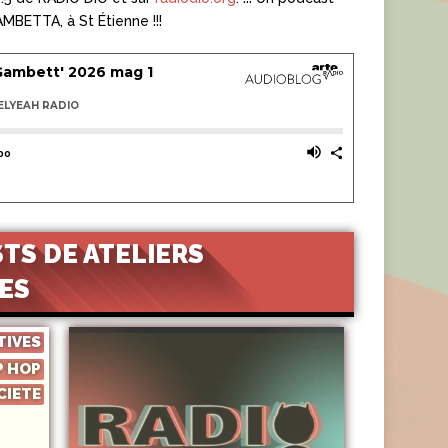
ETTA, à St Étienne !!!
TS DE ATELIERS
ES
TIVES
P HOP
CIETE