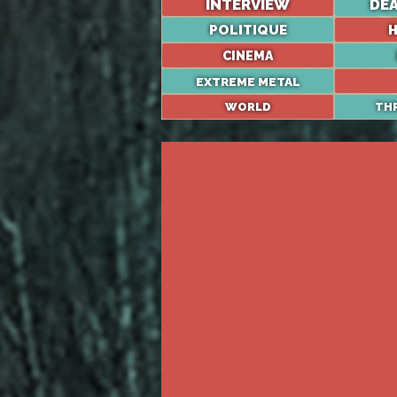
INTERVIEW
DE
POLITIQUE
H
CINEMA
EXTREME METAL
WORLD
TH