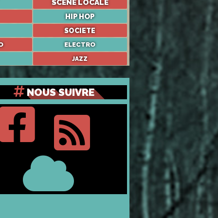
SCÈNE LOCALE
HIP HOP
SOCIETE
O
ELECTRO
JAZZ
NOUS SUIVRE