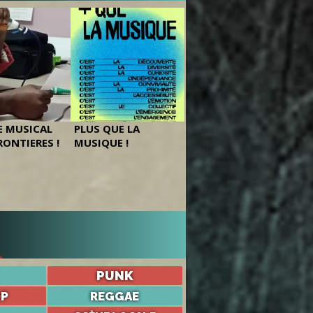
 MUSICAL
PLUS QUE LA
RONTIERES !
MUSIQUE !
PUNK
OP
REGGAE