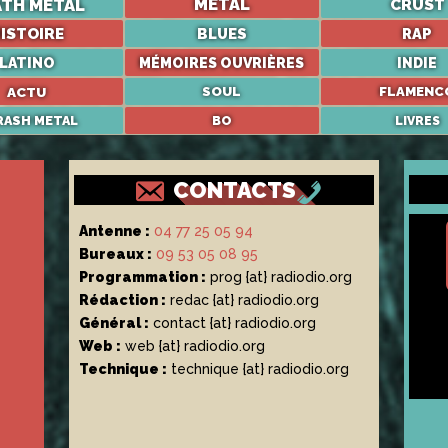
ATH METAL
METAL
CRUST
ISTOIRE
BLUES
RAP
LATINO
MÉMOIRES OUVRIÈRES
INDIE
ACTU
SOUL
FLAMENC
RASH METAL
BO
LIVRES
CONTACTS
Antenne :
04 77 25 05 94
Bureaux :
09 53 05 08 95
Programmation :
prog {at} radiodio.org
Rédaction :
redac {at} radiodio.org
Général :
contact {at} radiodio.org
Web :
web {at} radiodio.org
Technique :
technique {at} radiodio.org