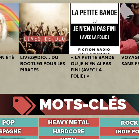
ON ÉTÉ
LIVEZ@DIO… DU
« LA PETITE BANDE
VOYAGE
BOOTLEG POUR LES
OU JE N’EN AI PAS
SANS F
PIRATES
FINI (AVEC LA
FOLIE) »
MOTS-CLÉS
POP
HEAVY METAL
ROCK
SPAGNE
HARDCORE
INDIE P