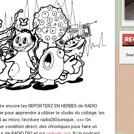
RE
ée encore les REPORTERZ EN HERBES de RADIO
 pour apprendre à utiliser le studio du collège, les
al au micro, l’écriture radioDIOsonique… >>> On
 condition direct, des chroniques pour faire un
9.5 de RADIO DIO et sur
radiodio.org
. !!! Un podcast